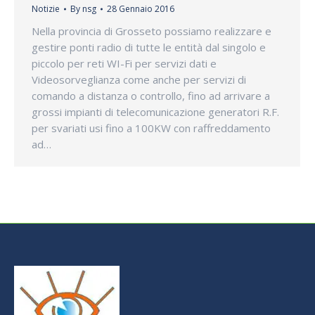
Notizie
By
nsg
28 Gennaio 2016
Nella provincia di Grosseto possiamo realizzare e
gestire ponti radio di tutte le entità dal singolo e
piccolo per reti WI-Fi per servizi dati e
Videosorveglianza come anche per servizi di
comando a distanza o controllo, fino ad arrivare a
grossi impianti di telecomunicazione generatori R.F.
per svariati usi fino a 100KW con raffreddamento
ad…