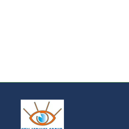
INSTALLARE IMPIANTI FOTOVOLTAICI ADES
Notizie
By
nsg
14 Settembre 2013
“Fornitura di impianti chiavi in mano a partire da
50% IN 10 ANNI (FINO AL 31/12/2014 “del Far
“SCAMBIO SUL POSTO”. BENEFICI AMBIENTALI: 