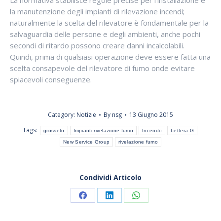
la manutenzione degli impianti di rilevazione incendi;
naturalmente la scelta del rilevatore è fondamentale per la
salvaguardia delle persone e degli ambienti, anche pochi
secondi di ritardo possono creare danni incalcolabili.
Quindi, prima di qualsiasi operazione deve essere fatta una
scelta consapevole del rilevatore di fumo onde evitare
spiacevoli conseguenze.
Category:
Notizie
By
nsg
13 Giugno 2015
Tags:
grosseto
Impianti rivelazione fumo
Incendo
Lettera G
New Service Group
rivelazione fumo
Condividi Articolo
Share
Share
Share
on
on
on