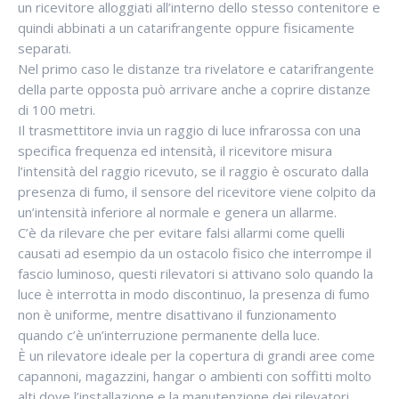
un ricevitore alloggiati all’interno dello stesso contenitore e
quindi abbinati a un catarifrangente oppure fisicamente
separati.
Nel primo caso le distanze tra rivelatore e catarifrangente
della parte opposta può arrivare anche a coprire distanze
di 100 metri.
Il trasmettitore invia un raggio di luce infrarossa con una
specifica frequenza ed intensità, il ricevitore misura
l’intensità del raggio ricevuto, se il raggio è oscurato dalla
presenza di fumo, il sensore del ricevitore viene colpito da
un’intensità inferiore al normale e genera un allarme.
C’è da rilevare che per evitare falsi allarmi come quelli
causati ad esempio da un ostacolo fisico che interrompe il
fascio luminoso, questi rilevatori si attivano solo quando la
luce è interrotta in modo discontinuo, la presenza di fumo
non è uniforme, mentre disattivano il funzionamento
quando c’è un’interruzione permanente della luce.
È un rilevatore ideale per la copertura di grandi aree come
capannoni, magazzini, hangar o ambienti con soffitti molto
alti dove l’installazione e la manutenzione dei rilevatori