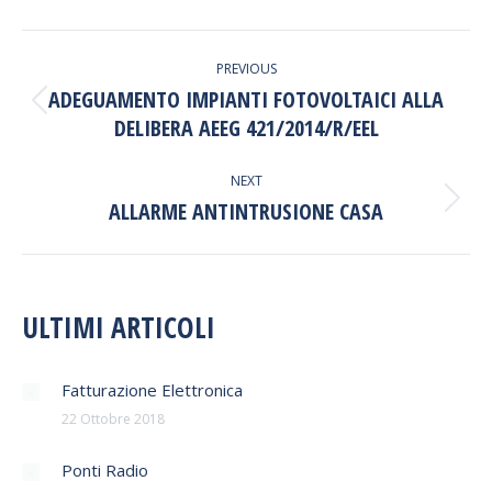
Facebook
LinkedIn
WhatsApp
POST
PREVIOUS
NAVIGATION
ADEGUAMENTO IMPIANTI FOTOVOLTAICI ALLA
Previous
DELIBERA AEEG 421/2014/R/EEL
post:
NEXT
ALLARME ANTINTRUSIONE CASA
Next
post:
ULTIMI ARTICOLI
Fatturazione Elettronica
22 Ottobre 2018
Ponti Radio