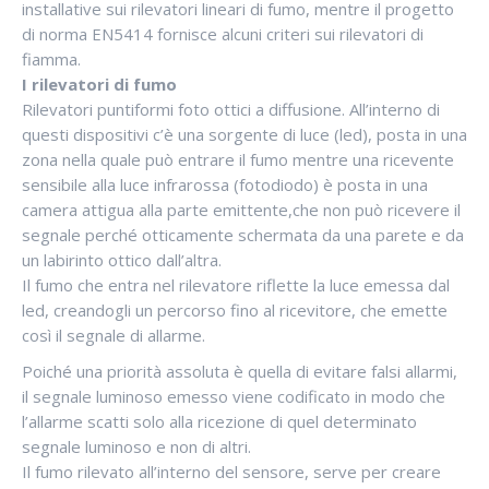
installative sui rilevatori lineari di fumo, mentre il progetto
di norma EN5414 fornisce alcuni criteri sui rilevatori di
fiamma.
I rilevatori di fumo
Rilevatori puntiformi foto ottici a diffusione. All’interno di
questi dispositivi c’è una sorgente di luce (led), posta in una
zona nella quale può entrare il fumo mentre una ricevente
sensibile alla luce infrarossa (fotodiodo) è posta in una
camera attigua alla parte emittente,che non può ricevere il
segnale perché otticamente schermata da una parete e da
un labirinto ottico dall’altra.
Il fumo che entra nel rilevatore riflette la luce emessa dal
led, creandogli un percorso fino al ricevitore, che emette
così il segnale di allarme.
Poiché una priorità assoluta è quella di evitare falsi allarmi,
il segnale luminoso emesso viene codificato in modo che
l’allarme scatti solo alla ricezione di quel determinato
segnale luminoso e non di altri.
Il fumo rilevato all’interno del sensore, serve per creare