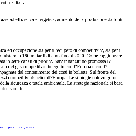
nti risultati:
grazie ad efficienza energetica, aumento della produzione da fonti
a ed occupazione sia per il recupero di competitivit?, sia per il
 ministero, a 180 miliardi di euro fino al 2020. Come raggiungere
olata in sette canali di priorit?. Sar? innanzitutto promossa l?
cato del gas competitivo, integrato con l?Europa e con l?
pagnate dal contenimento dei costi in bolletta. Sul fronte del
ezzi competitivi rispetto all?Europa. Le strategie coinvolgono
 della sicurezza e tutela ambientale. La strategia nazionale si basa
 decisionali.
ari
preventivi gratuiti