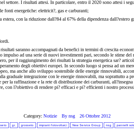
 settore. I risultati attesi. In particolare, entro il 2020 sono attesi i segue
e fonti energetiche: elettricit?, gas e carburanti;
ca estera, con la riduzione dall?84 al 67% della dipendenza dall?estero 
ordi.
sultati saranno accompagnati da benefici in termini di crescita economic
no impulso ad una serie di nuovi investimenti pari, secondo le stime del
stero, per il raggiungimento dei risultati la strategia energetica sar? artic
superamento degli obiettivi europei. In secondo luogo si pensa ad un mer
peo, ma anche allo sviluppo sostenibile delle energie rinnovabili, accom
la graduale integrazione con le energie rinnovabili, ma soprattutto a pr
 per la raffinazione e la rete di distribuzione dei carburanti, all?insegna
 con l?obiettivo di rendere pi? efficaci e pi? efficienti i nostro processi
Category:
Notizie
By
nsg
26 Ottobre 2012
sseto
gr.
grosseto
impianti fotovoltaici
New Service Group
nsg
pannelli sol