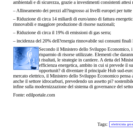
ambientali e di sicurezza, grazie a investimenti consistenti attesi nel
– Allineamento dei prezzi all?ingrosso ai livelli europei per tutte l
– Riduzione di circa 14 miliardi di euro/anno di fattura energeti
rinnovabili e maggiore produzione di risorse nazionali;
– Riduzione di circa il 19% di emissioni di gas serra;
– incidenza del 20% dell?energia rinnovabile sui consumi finali l
Secondo il Ministero dello Sviluppo Economico, i ri
risparmio di risorse utilizzate. Elementi che daran
i risultati, le strategie in cantiere. A detta del Mini
efficienza energetica, ambito in cui si prevede il 
opportunit? di diventare il principale Hub sud-euro
mercato elettrico, il Ministero dello Sviluppo Economico pensa al
anche il settore idrocarburi, prevedendo un assetto pi? sostenibile
infine sulla modernizzazione del sistema di governance del settore,
Fonte: edilportale.com
Tags:
elettricista gro