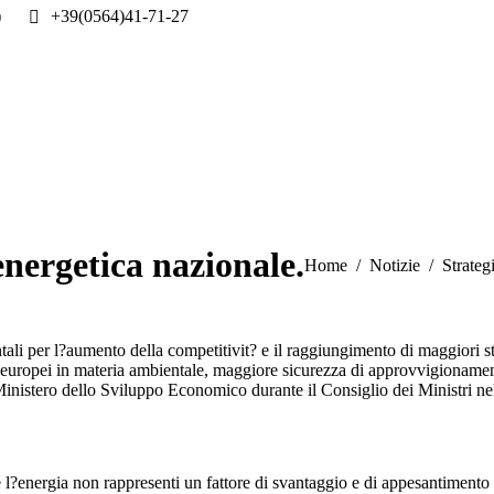
)
+39(0564)41-71-27
energetica nazionale.
You are here:
Home
Notizie
Strateg
entali per l?aumento della competitivit? e il raggiungimento di maggiori 
 europei in materia ambientale, maggiore sicurezza di approvvigionamento
l Ministero dello Sviluppo Economico durante il Consiglio dei Ministri ne
e l?energia non rappresenti un fattore di svantaggio e di appesantimento 