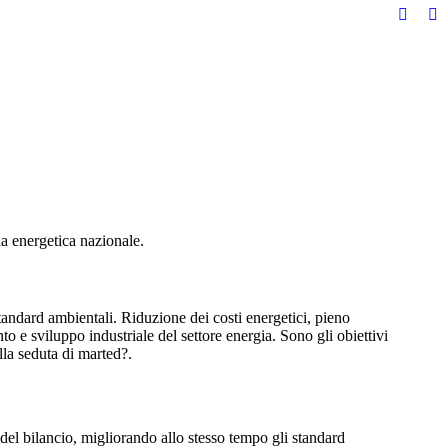
Facebo
Li
page
pa
opens
op
in
in
new
n
windo
w
ia energetica nazionale.
standard ambientali. Riduzione dei costi energetici, pieno
 e sviluppo industriale del settore energia. Sono gli obiettivi
lla seduta di marted?.
del bilancio, migliorando allo stesso tempo gli standard