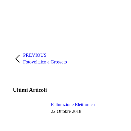
Post
navigation
PREVIOUS
Previous
Fotovoltaico a Grosseto
post:
Ultimi Articoli
Fatturazione Elettronica
22 Ottobre 2018